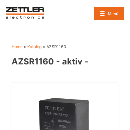
Skip
to
Menü
content
Home
»
Katalog
»
AZSR1160
AZSR1160 - aktiv -