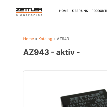
Skip
to
HOME
ÜBER UNS
PRODUKT
content
Home
»
Katalog
»
AZ943
AZ943 - aktiv -