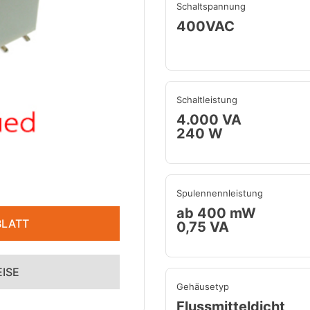
Schaltspannung
400VAC
Schaltleistung
4.000 VA
240 W
Spulennennleistung
ab 400 mW
LATT
0,75 VA
ISE
Gehäusetyp
Flussmitteldicht