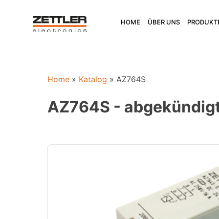
Skip
to
HOME
ÜBER UNS
PRODUKT
content
Home
»
Katalog
»
AZ764S
AZ764S - abgekündigt