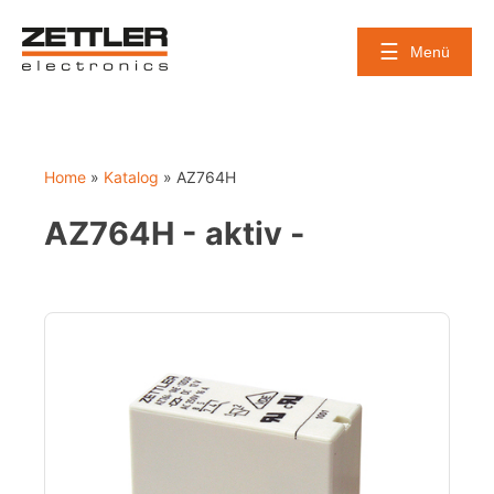
Skip
to
Menü
content
Home
»
Katalog
»
AZ764H
AZ764H - aktiv -