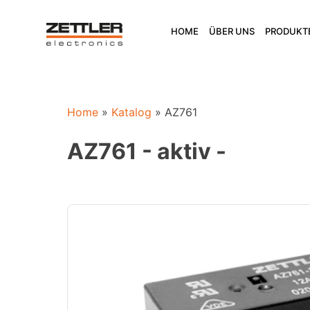
Skip
to
HOME
ÜBER UNS
PRODUKT
content
Home
»
Katalog
»
AZ761
AZ761 - aktiv -