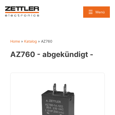
Skip
to
Menü
content
Home
»
Katalog
»
AZ760
AZ760 - abgekündigt -