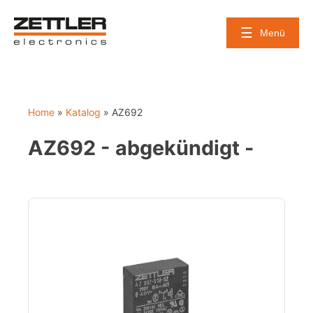
Skip
to
Menü
content
Home
»
Katalog
»
AZ692
AZ692 - abgekündigt -