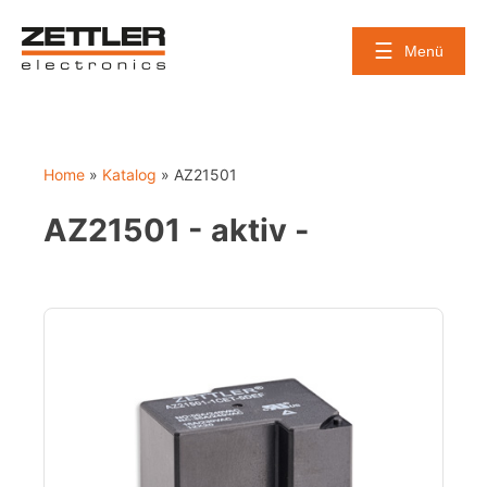
Skip
to
Menü
content
Home
»
Katalog
»
AZ21501
AZ21501 - aktiv -