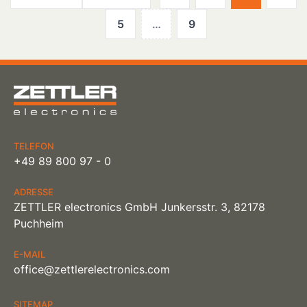
Seitennummerieru
5
…
9
der
Beiträge
TELEFON
+49 89 800 97 - 0
ADRESSE
ZETTLER electronics GmbH Junkersstr. 3, 82178
Puchheim
E-MAIL
office@zettlerelectronics.com
SITEMAP